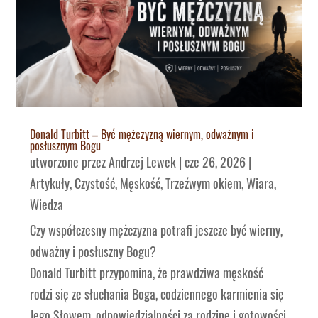
Donald Turbitt – Być mężczyzną wiernym, odważnym i
posłusznym Bogu
utworzone przez
Andrzej Lewek
|
cze 26, 2026
|
Artykuły
,
Czystość
,
Męskość
,
Trzeźwym okiem
,
Wiara
,
Wiedza
Czy współczesny mężczyzna potrafi jeszcze być wierny,
odważny i posłuszny Bogu?
Donald Turbitt przypomina, że prawdziwa męskość
rodzi się ze słuchania Boga, codziennego karmienia się
Jego Słowem, odpowiedzialności za rodzinę i gotowości