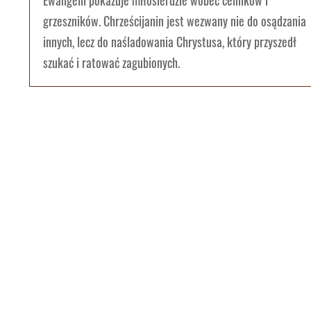
Ewangelii pokazuje miłosierdzie wobec celników i
grzeszników. Chrześcijanin jest wezwany nie do osądzania
innych, lecz do naśladowania Chrystusa, który przyszedł
szukać i ratować zagubionych.