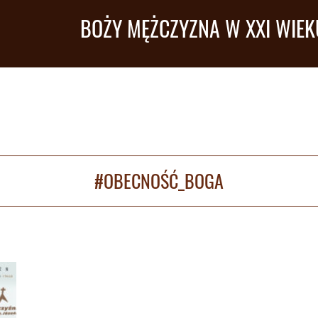
BOŻY MĘŻCZYZNA W XXI WIEK
#OBECNOŚĆ_BOGA