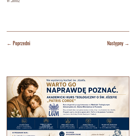
W „Info2"
←
Poprzedni
Następny
→