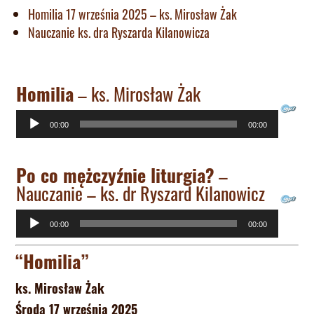
Homilia 17 września 2025 – ks. Mirosław Żak
Nauczanie ks. dra Ryszarda Kilanowicza
Homilia
– ks. Mirosław Żak
Odtwarzacz
00:00
00:00
plików
dźwiękowych
Po co mężczyźnie liturgia?
–
Nauczanie – ks. dr Ryszard Kilanowicz
Odtwarzacz
00:00
00:00
plików
“Homilia”
dźwiękowych
ks. Mirosław Żak
Środa 17 września 2025