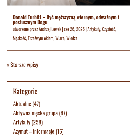
Donald Turbitt – Być mężczyzną wiernym, odważnym i
posłusznym Bogu
utworzone przez
Andrzej Lewek
|
cze 26, 2026
|
Artykuły
,
Czystość
,
Męskość
,
Trzeźwym okiem
,
Wiara
,
Wiedza
« Starsze wpisy
Kategorie
Aktualne
(47)
Aktywna męska grupa
(87)
Artykuły
(258)
Azymut – informacje
(16)