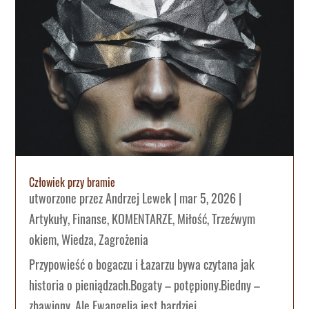
Człowiek przy bramie
utworzone przez
Andrzej Lewek
|
mar 5, 2026
|
Artykuły
,
Finanse
,
KOMENTARZE
,
Miłość
,
Trzeźwym
okiem
,
Wiedza
,
Zagrożenia
Przypowieść o bogaczu i Łazarzu bywa czytana jak
historia o pieniądzach.Bogaty – potępiony.Biedny –
zbawiony. Ale Ewangelia jest bardziej...