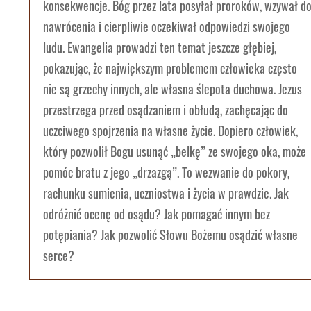
konsekwencje. Bóg przez lata posyłał proroków, wzywał d
nawrócenia i cierpliwie oczekiwał odpowiedzi swojego
ludu. Ewangelia prowadzi ten temat jeszcze głębiej,
pokazując, że największym problemem człowieka często
nie są grzechy innych, ale własna ślepota duchowa. Jezus
przestrzega przed osądzaniem i obłudą, zachęcając do
uczciwego spojrzenia na własne życie. Dopiero człowiek,
który pozwolił Bogu usunąć „belkę” ze swojego oka, może
pomóc bratu z jego „drzazgą”. To wezwanie do pokory,
rachunku sumienia, uczniostwa i życia w prawdzie. Jak
odróżnić ocenę od osądu? Jak pomagać innym bez
potępiania? Jak pozwolić Słowu Bożemu osądzić własne
serce?