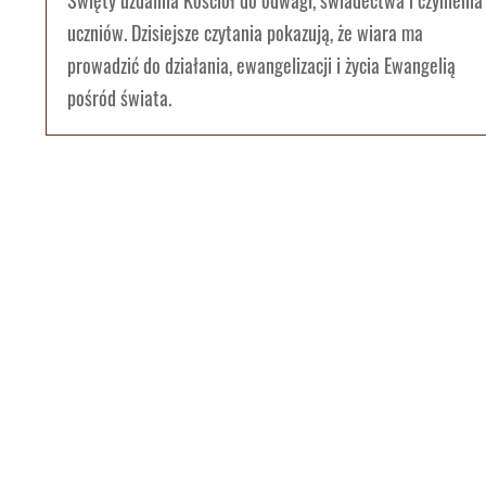
Święty uzdalnia Kościół do odwagi, świadectwa i czynienia
uczniów. Dzisiejsze czytania pokazują, że wiara ma
prowadzić do działania, ewangelizacji i życia Ewangelią
pośród świata.