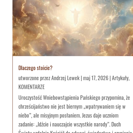
Dlaczego stoicie?
utworzone przez
Andrzej Lewek
|
maj 17, 2026
|
Artykuły
,
KOMENTARZE
Uroczystość Wniebowstąpienia Pańskiego przypomina, że
chrześcijaństwo nie jest biernym „wpatrywaniem się w
niebo”, ale misyjnym posłaniem. Jezus daje uczniom
zadanie: „Idźcie i nauczajcie wszystkie narody”. Duch