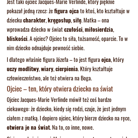
Jest taki ojciec Jacques-Marie Verlinde, który pięknie
pokazał jedną rzecz: że
figura ojca
to ktoś, kto kształtuje w
dziecku
charakter
,
kręgosłup
,
siłę
. Matka – ona
wprowadza dziecko w świat
czułości
,
miłosierdzia
,
bliskości
. A ojciec? Ojciec to siła, tożsamość, oparcie. To w
nim dziecko odnajduje pewność siebie.
I dlatego właśnie figura Józefa – to jest figura
ojca
, który
uczy modlitwy
,
wiary
,
cierpienia
. Który kształtuje
człowieczeństwo, ale też otwiera na Boga.
Ojciec – ten, który otwiera dziecko na świat
Ojciec Jacques-Marie Verlinde mówił też coś bardzo
ciekawego: że dziecko, kiedy się rodzi, czuje, że jest jednym
ciałem z matką. I dopiero ojciec, który bierze dziecko na ręce,
otwiera je na świat
. Na to, co inne, nowe.