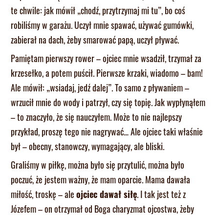
te chwile: jak mówił „chodź, przytrzymaj mi tu”, bo coś
robiliśmy w garażu. Uczył mnie spawać, używać gumówki,
zabierał na dach, żeby smarować papą, uczył pływać.
Pamiętam pierwszy rower – ojciec mnie wsadził, trzymał za
krzesełko, a potem puścił. Pierwsze krzaki, wiadomo – bam!
Ale mówił: „wsiadaj, jedź dalej”. To samo z pływaniem –
wrzucił mnie do wody i patrzył, czy się topię. Jak wypłynąłem
– to znaczyło, że się nauczyłem. Może to nie najlepszy
przykład, proszę tego nie nagrywać… Ale ojciec taki właśnie
był – obecny, stanowczy, wymagający, ale bliski.
Graliśmy w piłkę, można było się przytulić, można było
poczuć, że jestem ważny, że mam oparcie. Mama dawała
miłość, troskę – ale
ojciec dawał siłę
. I tak jest też z
Józefem – on otrzymał od Boga charyzmat ojcostwa, żeby