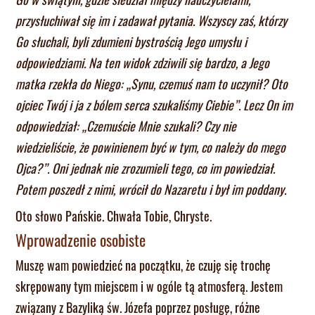
przysłuchiwał się im i zadawał pytania. Wszyscy zaś, którzy
Go słuchali, byli zdumieni bystrością Jego umysłu i
odpowiedziami. Na ten widok zdziwili się bardzo, a Jego
matka rzekła do Niego: „Synu, czemuś nam to uczynił? Oto
ojciec Twój i ja z bólem serca szukaliśmy Ciebie”. Lecz On im
odpowiedział: „Czemuście Mnie szukali? Czy nie
wiedzieliście, że powinienem być w tym, co należy do mego
Ojca?”. Oni jednak nie zrozumieli tego, co im powiedział.
Potem poszedł z nimi, wrócił do Nazaretu i był im poddany.
Oto słowo Pańskie. Chwała Tobie, Chryste.
Wprowadzenie osobiste
Muszę wam powiedzieć na początku, że czuję się trochę
skrępowany tym miejscem i w ogóle tą atmosferą. Jestem
związany z Bazyliką św. Józefa poprzez posługę, różne