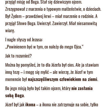
przyjął misję od Boga. Stał się dziewiczym ojcem.
Zrezygnował z marzenia o typowym małżeństwie, o dzieciach.
Był Żydem – prawdziwej krwi – miał marzenie o rodzinie. A
przyjął Słowo Boga. Uwierzył. Zawierzył. Miał niesamowitą
wiarę.
I nagle słyszy od Jezusa:
„Powinienem być w tym, co należy do mego Ojca.”
Jak to rozumieć?
Można by pomyśleć, że to dla Józefa był cios. Ale ja stawiam
inną tezę – i mogę się mylić – ale wierzę, że Józef w tym
momencie był
najszczęśliwszym człowiekiem na ziemi
.
Bo jego misją było być takim ojcem, który
nie zasłania
sobą Boga
.
Józef był jak
ikona
– a ikona nie zatrzymuje na sobie, tylko