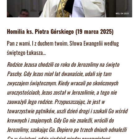
Homilia ks. Piotra Górskiego (19 marca 2025)
Pan z wami. I z duchem twoim. Słowa Ewangelii według
świętego Łukasza…
Rodzice Jezusa chodzili co roku do Jerozolimy na święto
Paschy. Gdy Jezus miał lat dwanaście, udali się tam
zwyczajem świątecznym. Kiedy wracali po skończonych
uroczystościach, Jezus został w Jerozolimie, a tego nie
zauważyli Jego rodzice. Przypuszczając, że jest w
towarzystwie pątników, uszli dzień drogi i szukali Go wśród
krewnych i znajomych. Gdy Go nie znaleźli, wrócili do
Jerozolimy, szukając Go. Dopiero po trzech dniach odnaleźli
Go w świątyni, gdzie siedział między nauczycielami,