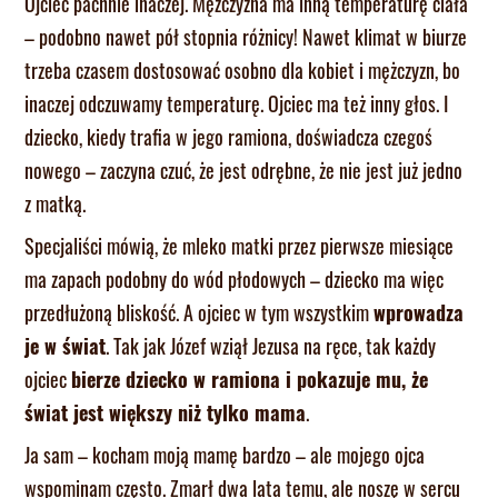
Ojciec pachnie inaczej. Mężczyzna ma inną temperaturę ciała
– podobno nawet pół stopnia różnicy! Nawet klimat w biurze
trzeba czasem dostosować osobno dla kobiet i mężczyzn, bo
inaczej odczuwamy temperaturę. Ojciec ma też inny głos. I
dziecko, kiedy trafia w jego ramiona, doświadcza czegoś
nowego – zaczyna czuć, że jest odrębne, że nie jest już jedno
z matką.
Specjaliści mówią, że mleko matki przez pierwsze miesiące
ma zapach podobny do wód płodowych – dziecko ma więc
przedłużoną bliskość. A ojciec w tym wszystkim
wprowadza
je w świat
. Tak jak Józef wziął Jezusa na ręce, tak każdy
ojciec
bierze dziecko w ramiona i pokazuje mu, że
świat jest większy niż tylko mama
.
Ja sam – kocham moją mamę bardzo – ale mojego ojca
wspominam często. Zmarł dwa lata temu, ale noszę w sercu