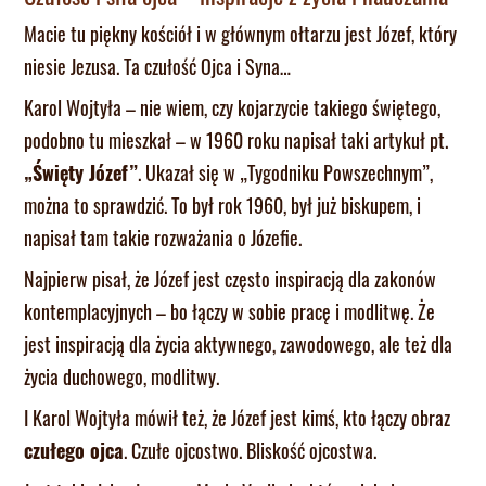
Macie tu piękny kościół i w głównym ołtarzu jest Józef, który
niesie Jezusa. Ta czułość Ojca i Syna…
Karol Wojtyła – nie wiem, czy kojarzycie takiego świętego,
podobno tu mieszkał – w 1960 roku napisał taki artykuł pt.
„Święty Józef”
. Ukazał się w „Tygodniku Powszechnym”,
można to sprawdzić. To był rok 1960, był już biskupem, i
napisał tam takie rozważania o Józefie.
Najpierw pisał, że Józef jest często inspiracją dla zakonów
kontemplacyjnych – bo łączy w sobie pracę i modlitwę. Że
jest inspiracją dla życia aktywnego, zawodowego, ale też dla
życia duchowego, modlitwy.
I Karol Wojtyła mówił też, że Józef jest kimś, kto łączy obraz
czułego ojca
. Czułe ojcostwo. Bliskość ojcostwa.