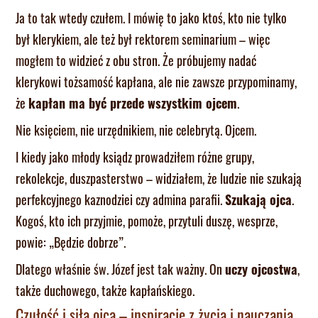
Ja to tak wtedy czułem. I mówię to jako ktoś, kto nie tylko
był klerykiem, ale też był rektorem seminarium – więc
mogłem to widzieć z obu stron. Że próbujemy nadać
klerykowi tożsamość kapłana, ale nie zawsze przypominamy,
że
kapłan ma być przede wszystkim ojcem
.
Nie księciem, nie urzędnikiem, nie celebrytą. Ojcem.
I kiedy jako młody ksiądz prowadziłem różne grupy,
rekolekcje, duszpasterstwo – widziałem, że ludzie nie szukają
perfekcyjnego kaznodziei czy admina parafii.
Szukają ojca
.
Kogoś, kto ich przyjmie, pomoże, przytuli duszę, wesprze,
powie: „Będzie dobrze”.
Dlatego właśnie św. Józef jest tak ważny. On
uczy ojcostwa
,
także duchowego, także kapłańskiego.
Czułość i siła ojca – inspiracje z życia i nauczania