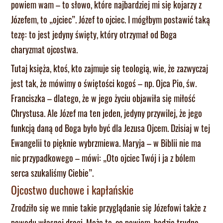
powiem wam – to słowo, które najbardziej mi się kojarzy z
Józefem, to „ojciec”. Józef to ojciec. I mógłbym postawić taką
tezę: to jest jedyny święty, który otrzymał od Boga
charyzmat ojcostwa.
Tutaj księża, ktoś, kto zajmuje się teologią, wie, że zazwyczaj
jest tak, że mówimy o świętości kogoś – np. Ojca Pio, św.
Franciszka – dlatego, że w jego życiu objawiła się miłość
Chrystusa. Ale Józef ma ten jeden, jedyny przywilej, że jego
funkcją daną od Boga było być dla Jezusa Ojcem. Dzisiaj w tej
Ewangelii to pięknie wybrzmiewa. Maryja – w Biblii nie ma
nic przypadkowego – mówi: „Oto ojciec Twój i ja z bólem
serca szukaliśmy Ciebie”.
Ojcostwo duchowe i kapłańskie
Zrodziło się we mnie takie przyglądanie się Józefowi także z
powodu własnej drogi. Może to, co powiem, będzie trudne,