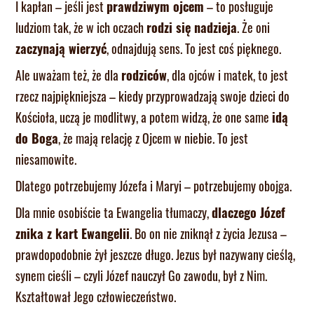
I kapłan – jeśli jest
prawdziwym ojcem
– to posługuje
ludziom tak, że w ich oczach
rodzi się nadzieja
. Że oni
zaczynają wierzyć
, odnajdują sens. To jest coś pięknego.
Ale uważam też, że dla
rodziców
, dla ojców i matek, to jest
rzecz najpiękniejsza – kiedy przyprowadzają swoje dzieci do
Kościoła, uczą je modlitwy, a potem widzą, że one same
idą
do Boga
, że mają relację z Ojcem w niebie. To jest
niesamowite.
Dlatego potrzebujemy Józefa i Maryi – potrzebujemy obojga.
Dla mnie osobiście ta Ewangelia tłumaczy,
dlaczego Józef
znika z kart Ewangelii
. Bo on nie zniknął z życia Jezusa –
prawdopodobnie żył jeszcze długo. Jezus był nazywany cieślą,
synem cieśli – czyli Józef nauczył Go zawodu, był z Nim.
Kształtował Jego człowieczeństwo.