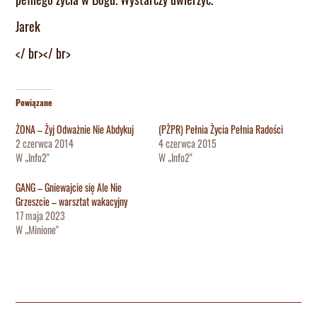
Jarek
</ br></ br>
Powiązane
ŻONA – Żyj Odważnie Nie Abdykuj
(PŻPR) Pełnia Życia Pełnia Radości
2 czerwca 2014
4 czerwca 2015
W „Info2"
W „Info2"
GANG – Gniewajcie się Ale Nie
Grzeszcie – warsztat wakacyjny
17 maja 2023
W „Minione"