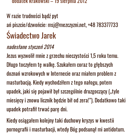
dodatek krakowski – 19 sierpnia 2012
W razie trudności bądź pyt
ań piszcie/dzwońcie: msj@mezczyzni.net, +48 783377733
Świadectwo Jarek
nadesłane styczeń 2014
Jezus wyzwolił mnie z grzechu nieczystości 1,5 roku temu.
Długo toczyłem tę walkę. Szukałem coraz to głębszych
doznań wzrokowych w Internecie oraz miałem problem z
masturbacją. Kiedy wychodziłem z tego nałogu, potem
upadek, jaki się pojawił był szczególnie druzgoczący („tyle
miesięcy i znowu licznik będzie bił od zera!”). Dodatkowo taki
upadek potrafił trwać parę dni.
Kiedy osiągałem kolejny taki duchowy kryzys w kwestii
pornografii i masturbacji, wtedy Bóg podsunął mi antidotum.