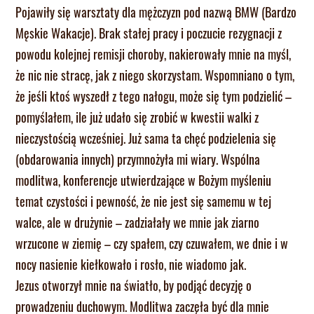
Pojawiły się warsztaty dla mężczyzn pod nazwą BMW (Bardzo
Męskie Wakacje). Brak stałej pracy i poczucie rezygnacji z
powodu kolejnej remisji choroby, nakierowały mnie na myśl,
że nic nie stracę, jak z niego skorzystam. Wspomniano o tym,
że jeśli ktoś wyszedł z tego nałogu, może się tym podzielić –
pomyślałem, ile już udało się zrobić w kwestii walki z
nieczystością wcześniej. Już sama ta chęć podzielenia się
(obdarowania innych) przymnożyła mi wiary. Wspólna
modlitwa, konferencje utwierdzające w Bożym myśleniu
temat czystości i pewność, że nie jest się samemu w tej
walce, ale w drużynie – zadziałały we mnie jak ziarno
wrzucone w ziemię – czy spałem, czy czuwałem, we dnie i w
nocy nasienie kiełkowało i rosło, nie wiadomo jak.
Jezus otworzył mnie na światło, by podjąć decyzję o
prowadzeniu duchowym. Modlitwa zaczęła być dla mnie