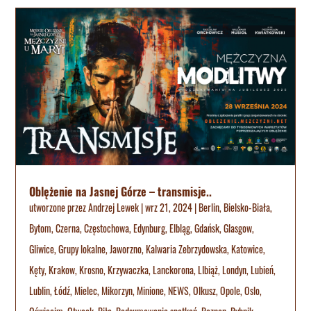
Oblężenie na Jasnej Górze – transmisje..
utworzone przez
Andrzej Lewek
|
wrz 21, 2024
|
Berlin
,
Bielsko-Biała
,
Bytom
,
Czerna
,
Częstochowa
,
Edynburg
,
Elbląg
,
Gdańsk
,
Glasgow
,
Gliwice
,
Grupy lokalne
,
Jaworzno
,
Kalwaria Zebrzydowska
,
Katowice
,
Kęty
,
Krakow
,
Krosno
,
Krzywaczka
,
Lanckorona
,
LIbiąż
,
Londyn
,
Lubień
,
Lublin
,
Łódź
,
Mielec
,
Mikorzyn
,
Minione
,
NEWS
,
Olkusz
,
Opole
,
Oslo
,