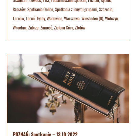
Oświęcim
,
Otwock
,
Piła
,
Podsumowania spotkań
,
Poznan
,
Rybnik
,
Rzeszów
,
Spotkania Online
,
Spotkania z innymi grupami
,
Szczecin
,
Tarnów
,
Toruń
,
Tychy
,
Wadowice
,
Warszawa
,
Wiesbaden (D)
,
Wołczyn
,
Wrocław
,
Zabrze
,
Zamość
,
Zielona Góra
,
Złotów
POZNAŃ: Spotkanie – 13.10.2022