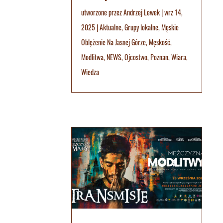
utworzone przez
Andrzej Lewek
|
wrz 14,
2025
|
Aktualne
,
Grupy lokalne
,
Męskie
Oblężenie Na Jasnej Górze
,
Męskość
,
Modlitwa
,
NEWS
,
Ojcostwo
,
Poznan
,
Wiara
,
Wiedza