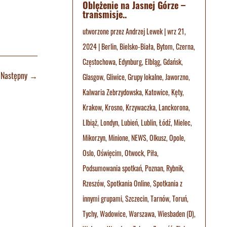
Oblężenie na Jasnej Górze –
transmisje..
utworzone przez
Andrzej Lewek
|
wrz 21,
2024
|
Berlin
,
Bielsko-Biała
,
Bytom
,
Czerna
,
Częstochowa
,
Edynburg
,
Elbląg
,
Gdańsk
,
Następny
→
Glasgow
,
Gliwice
,
Grupy lokalne
,
Jaworzno
,
Kalwaria Zebrzydowska
,
Katowice
,
Kęty
,
Krakow
,
Krosno
,
Krzywaczka
,
Lanckorona
,
LIbiąż
,
Londyn
,
Lubień
,
Lublin
,
Łódź
,
Mielec
,
Mikorzyn
,
Minione
,
NEWS
,
Olkusz
,
Opole
,
Oslo
,
Oświęcim
,
Otwock
,
Piła
,
Podsumowania spotkań
,
Poznan
,
Rybnik
,
Rzeszów
,
Spotkania Online
,
Spotkania z
innymi grupami
,
Szczecin
,
Tarnów
,
Toruń
,
Tychy
,
Wadowice
,
Warszawa
,
Wiesbaden (D)
,