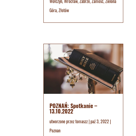
Wołczyn
,
Wrocław
,
Zabrze
,
Zamość
,
Zielona
Góra
,
Złotów
POZNAŃ: Spotkanie –
13.10.2022
utworzone przez
tomaszz
|
paź 3, 2022
|
Poznan