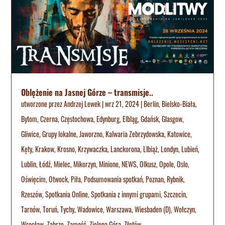
Oblężenie na Jasnej Górze – transmisje..
utworzone przez
Andrzej Lewek
|
wrz 21, 2024
|
Berlin
,
Bielsko-Biała
,
Bytom
,
Czerna
,
Częstochowa
,
Edynburg
,
Elbląg
,
Gdańsk
,
Glasgow
,
Gliwice
,
Grupy lokalne
,
Jaworzno
,
Kalwaria Zebrzydowska
,
Katowice
,
Kęty
,
Krakow
,
Krosno
,
Krzywaczka
,
Lanckorona
,
LIbiąż
,
Londyn
,
Lubień
,
Lublin
,
Łódź
,
Mielec
,
Mikorzyn
,
Minione
,
NEWS
,
Olkusz
,
Opole
,
Oslo
,
Oświęcim
,
Otwock
,
Piła
,
Podsumowania spotkań
,
Poznan
,
Rybnik
,
Rzeszów
,
Spotkania Online
,
Spotkania z innymi grupami
,
Szczecin
,
Tarnów
,
Toruń
,
Tychy
,
Wadowice
,
Warszawa
,
Wiesbaden (D)
,
Wołczyn
,
Wrocław
,
Zabrze
,
Zamość
,
Zielona Góra
,
Złotów