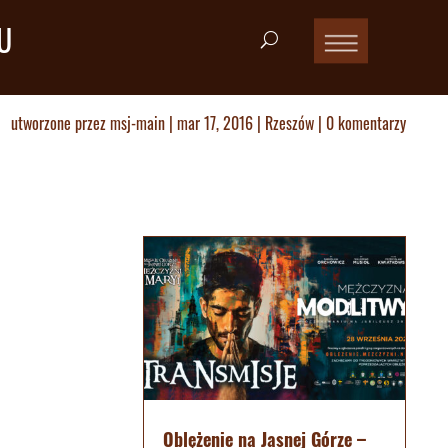
U
utworzone przez
msj-main
|
mar 17, 2016
|
Rzeszów
|
0 komentarzy
Oblężenie na Jasnej Górze –