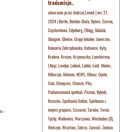
transmisje..
utworzone przez
Andrzej Lewek
|
wrz 21,
2024
|
Berlin
,
Bielsko-Biała
,
Bytom
,
Czerna
,
Częstochowa
,
Edynburg
,
Elbląg
,
Gdańsk
,
Glasgow
,
Gliwice
,
Grupy lokalne
,
Jaworzno
,
Kalwaria Zebrzydowska
,
Katowice
,
Kęty
,
Krakow
,
Krosno
,
Krzywaczka
,
Lanckorona
,
LIbiąż
,
Londyn
,
Lubień
,
Lublin
,
Łódź
,
Mielec
,
Mikorzyn
,
Minione
,
NEWS
,
Olkusz
,
Opole
,
Oslo
,
Oświęcim
,
Otwock
,
Piła
,
Podsumowania spotkań
,
Poznan
,
Rybnik
,
Rzeszów
,
Spotkania Online
,
Spotkania z
innymi grupami
,
Szczecin
,
Tarnów
,
Toruń
,
ku –
Tychy
,
Wadowice
,
Warszawa
,
Wiesbaden (D)
,
Wołczyn
,
Wrocław
,
Zabrze
,
Zamość
,
Zielona