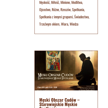
Męskość
,
Miłość
,
Minione
,
Modlitwa
,
Ojcostwo
,
Różne
,
Rzeszów
,
Spotkania
,
Spotkania z innymi grupami
,
Świadectwa
,
Trzeźwym okiem
,
Wiara
,
Wiedza
Męski Obszar Cudów –
Starowiejskie Męskie