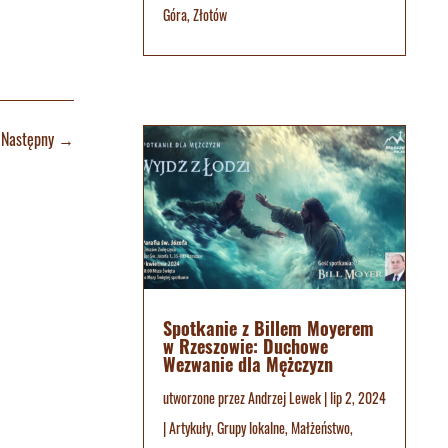
Góra
,
Złotów
Następny
→
Spotkanie z Billem Moyerem
w Rzeszowie: Duchowe
Wezwanie dla Mężczyzn
utworzone przez
Andrzej Lewek
|
lip 2, 2024
|
Artykuły
,
Grupy lokalne
,
Małżeństwo
,