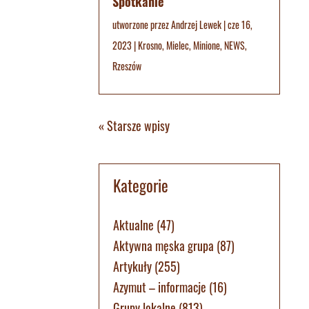
Spotkanie
utworzone przez
Andrzej Lewek
|
cze 16,
2023
|
Krosno
,
Mielec
,
Minione
,
NEWS
,
Rzeszów
« Starsze wpisy
Kategorie
Aktualne
(47)
Aktywna męska grupa
(87)
Artykuły
(255)
Azymut – informacje
(16)
Grupy lokalne
(813)