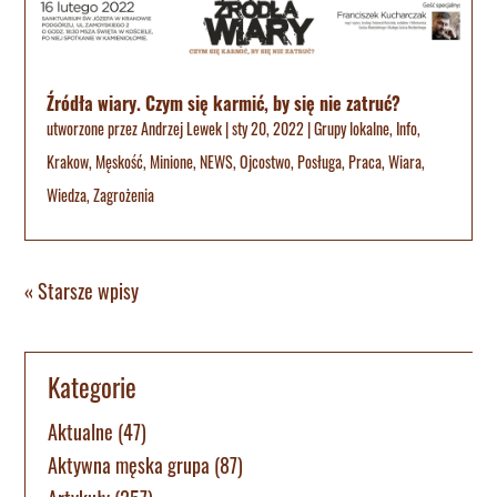
Źródła wiary. Czym się karmić, by się nie zatruć?
utworzone przez
Andrzej Lewek
|
sty 20, 2022
|
Grupy lokalne
,
Info
,
Krakow
,
Męskość
,
Minione
,
NEWS
,
Ojcostwo
,
Posługa
,
Praca
,
Wiara
,
Wiedza
,
Zagrożenia
« Starsze wpisy
Kategorie
Aktualne
(47)
Aktywna męska grupa
(87)