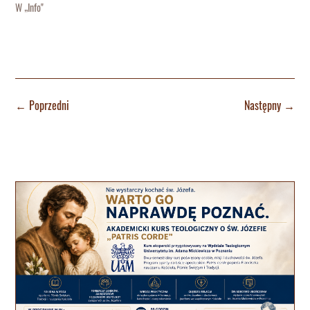
W „Info"
←
Poprzedni
Następny
→