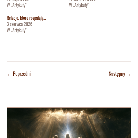
W „Artykuły"
W „Artykuły"
Relacje, które rozpalają…
3 czerwca 2026
W „Artykuły"
←
Poprzedni
Następny
→