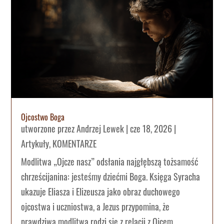
Ojcostwo Boga
utworzone przez
Andrzej Lewek
|
cze 18, 2026
|
Artykuły
,
KOMENTARZE
Modlitwa „Ojcze nasz” odsłania najgłębszą tożsamość
chrześcijanina: jesteśmy dziećmi Boga. Księga Syracha
ukazuje Eliasza i Elizeusza jako obraz duchowego
ojcostwa i uczniostwa, a Jezus przypomina, że
prawdziwa modlitwa rodzi się z relacji z Ojcem.