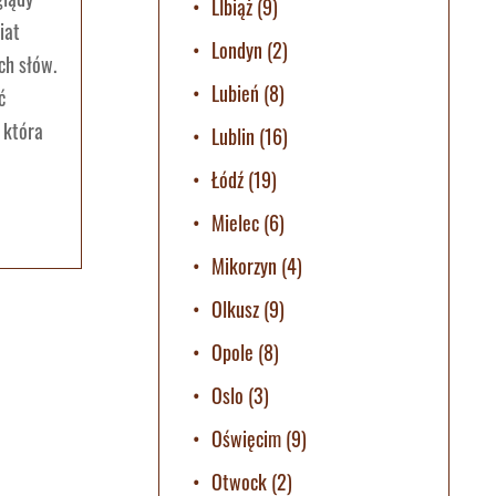
LIbiąż
(9)
iat
Londyn
(2)
ch słów.
Lubień
(8)
ć
 która
Lublin
(16)
Łódź
(19)
Mielec
(6)
Mikorzyn
(4)
Olkusz
(9)
Opole
(8)
Oslo
(3)
Oświęcim
(9)
Otwock
(2)