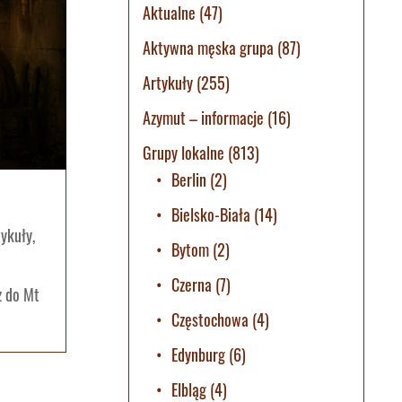
Aktualne
(47)
Aktywna męska grupa
(87)
Artykuły
(255)
Azymut – informacje
(16)
Grupy lokalne
(813)
Berlin
(2)
Bielsko-Biała
(14)
tykuły
,
Bytom
(2)
Czerna
(7)
z do Mt
Częstochowa
(4)
Edynburg
(6)
Elbląg
(4)