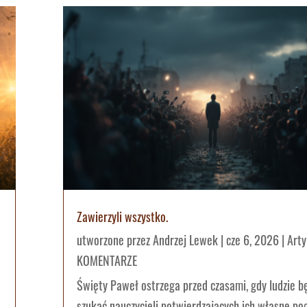
Zawierzyli wszystko.
utworzone przez
Andrzej Lewek
|
cze 6, 2026
|
Arty
KOMENTARZE
Święty Paweł ostrzega przed czasami, gdy ludzie b
szukać nauczycieli potwierdzających ich własne po