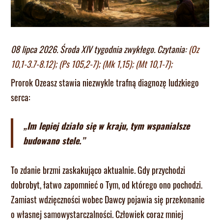
08 lipca 2026. Środa XIV tygodnia zwykłego. Czytania:
(Oz
10,1-3.7-8.12); (Ps 105,2-7); (Mk 1,15); (Mt 10,1-7);
Prorok Ozeasz stawia niezwykle trafną diagnozę ludzkiego
serca:
„Im lepiej działo się w kraju, tym wspanialsze
budowano stele.”
To zdanie brzmi zaskakująco aktualnie. Gdy przychodzi
dobrobyt, łatwo zapomnieć o Tym, od którego ono pochodzi.
Zamiast wdzięczności wobec Dawcy pojawia się przekonanie
o własnej samowystarczalności. Człowiek coraz mniej