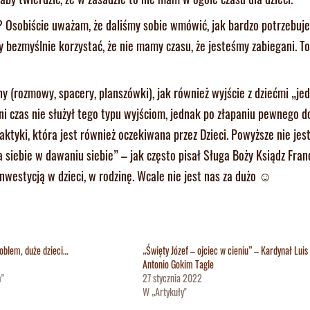
e? Osobiście uważam, że daliśmy sobie wmówić, jak bardzo potrzebuj
y bezmyślnie korzystać, że nie mamy czasu, że jesteśmy zabiegani. To
y (rozmowy, spacery, planszówki), jak również wyjście z dziećmi „je
tni czas nie służył tego typu wyjściom, jednak po złapaniu pewnego
ktyki, która jest również oczekiwana przez Dzieci. Powyższe nie jes
siebie w dawaniu siebie” – jak często pisał Sługa Boży Ksiądz Fran
inwestycją w dzieci, w rodzinę. Wcale nie jest nas za dużo ☺
oblem, duże dzieci…
„Święty Józef – ojciec w cieniu” – Kardynał Luis
Antonio Gokim Tagle
m"
27 stycznia 2022
W „Artykuły"