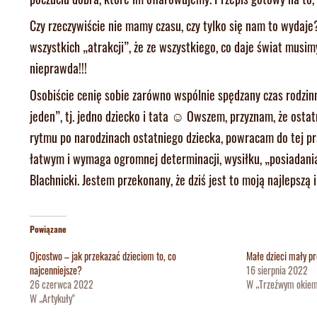
Czy rzeczywiście nie mamy czasu, czy tylko się nam to wydaj
wszystkich „atrakcji”, że ze wszystkiego, co daje świat musim
nieprawda!!!
Osobiście cenię sobie zarówno wspólnie spędzany czas rodzinn
jeden”, tj. jedno dziecko i tata ☺ Owszem, przyznam, że osta
rytmu po narodzinach ostatniego dziecka, powracam do tej pra
łatwym i wymaga ogromnej determinacji, wysiłku, „posiadania 
Blachnicki. Jestem przekonany, że dziś jest to moją najlepszą 
Powiązane
Ojcostwo – jak przekazać dzieciom to, co
Małe dzieci mały pr
najcenniejsze?
16 sierpnia 2022
26 czerwca 2022
W „Trzeźwym okie
W „Artykuły"