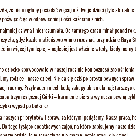
ła, że nie mogłaby posiadać więcej niż dwoje dzieci (tyle aktualnie
y poświęcić go w odpowiedniej ilości każdemu z nich.
co najmniej dziwna i niezrozumiała. Od tamtego czasu minął ponad rok
a czy zła, gdyż każde małżeństwo winno rozeznać, przy udziale Boga St
 że im więcej tym lepiej – najlepiej jest właśnie wtedy, kiedy mamy 
jne dziecko spowodowało w naszej rodzinie konieczność zacieśnienia 
. my rodzice i nasze dzieci. Nie da się dziś po prostu pewnych spraw 
cji rodziny. Przykładem niech będą zakupy ubrań dla najstarszego d
 sobą trzymiesięcznej Córki – karmienie piersią wymusza pewną cykli
 szybki wypad po bułki ☺
a naszych priorytetów i spraw, za którymi podążamy. Nasza praca, h
. Do tego tysiące dodatkowych zajęć, na które zapisujemy nasze dzie
aby twierdzić, że w zasadzie to nie mam w ogóle czasu dla dzieci.