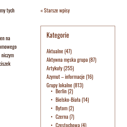
« Starsze wpisy
emy tych
Kategorie
den na
 domowego
Aktualne
(47)
t niczym
Aktywna męska grupa
(87)
ciszek
Artykuły
(255)
Azymut – informacje
(16)
Grupy lokalne
(813)
Berlin
(2)
Bielsko-Biała
(14)
Bytom
(2)
Czerna
(7)
Częstochowa
(4)