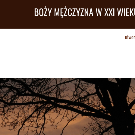
BOŻY MĘŻCZYZNA W XXI WIEK
utwor