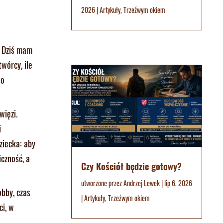
2026
|
Artykuły
,
Trzeźwym okiem
. Dziś mam
wórcy, ile
to
więzi.
i
ziecka: aby
czność, a
Czy Kościół będzie gotowy?
utworzone przez
Andrzej Lewek
|
lip 6, 2026
obby, czas
|
Artykuły
,
Trzeźwym okiem
ci, w