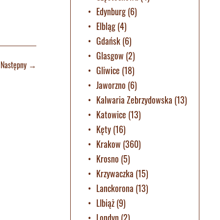
Edynburg
(6)
Elbląg
(4)
Gdańsk
(6)
Glasgow
(2)
Następny
→
Gliwice
(18)
Jaworzno
(6)
Kalwaria Zebrzydowska
(13)
Katowice
(13)
Kęty
(16)
Krakow
(360)
Krosno
(5)
Krzywaczka
(15)
Lanckorona
(13)
LIbiąż
(9)
Londyn
(2)