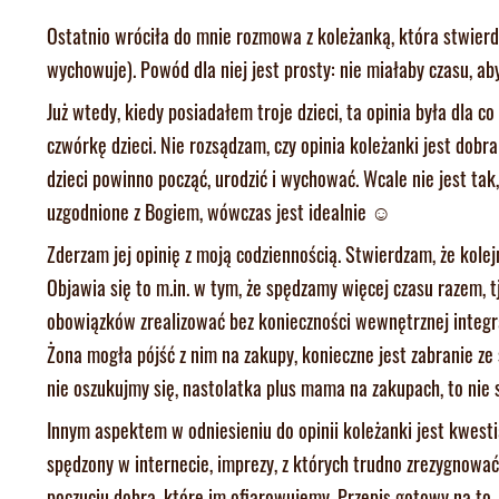
Ostatnio wróciła do mnie rozmowa z koleżanką, która stwierdzi
wychowuje). Powód dla niej jest prosty: nie miałaby czasu, ab
Już wtedy, kiedy posiadałem troje dzieci, ta opinia była dla 
czwórkę dzieci. Nie rozsądzam, czy opinia koleżanki jest dobr
dzieci powinno począć, urodzić i wychować. Wcale nie jest tak,
uzgodnione z Bogiem, wówczas jest idealnie ☺
Zderzam jej opinię z moją codziennością. Stwierdzam, że kole
Objawia się to m.in. w tym, że spędzamy więcej czasu razem, tj
obowiązków zrealizować bez konieczności wewnętrznej integra
Żona mogła pójść z nim na zakupy, konieczne jest zabranie ze
nie oszukujmy się, nastolatka plus mama na zakupach, to nie
Innym aspektem w odniesieniu do opinii koleżanki jest kwesti
spędzony w internecie, imprezy, z których trudno zrezygnować
poczuciu dobra, które im ofiarowujemy. Przepis gotowy na to, 