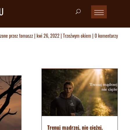
U
zone przez
tomaszz
|
kwi 26, 2022
|
Trzeźwym okiem
|
0 komentarzy
Trenuj mądrzej, nie ciężej.