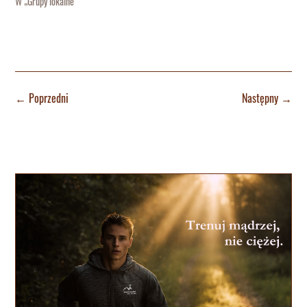
W „Grupy lokalne"
←
Poprzedni
Następny
→