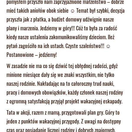
pomysłem przyszło nam zaprzyjaźnione małżeństwo – dobrze
mieć takich aniołów obok siebie ☺ Temat był szybki, decyzja
przyszła jak z płatka, a budżet domowy udźwignie nasze
plany i marzenia. Jedziemy w góry!!! Cóż to była za radość
kiedy nasze ustalenia zakomunikowaliśmy dzieciom. Ileż
pytań zagościło na ich ustach. Czyste szaleństwo!!! ☺
Postanowione – jedziemy!
W zasadzie nie ma co się dziwić tej obłędnej radości, gdyż
minione miesiące dały się we znaki wszystkim, nie tylko
naszej rodzinie. Nakładając na to całoroczny trud nauki,
pracy i domowych obowiązków, każdy członek naszej rodziny
z ogromną satysfakcją przyjął projekt wakacyjnej eskapady.
Tata w akcji, razem z mamą, przygotowali plan gry. Góry to
jeden z punktów wakacyjnej przygody. Z uwagi na dostępny
czas oraz posiadanie licznej rodziny i dobrych znajomych,