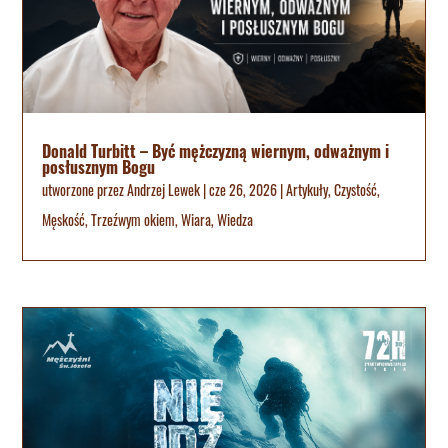
Donald Turbitt – Być mężczyzną wiernym, odważnym i
posłusznym Bogu
utworzone przez
Andrzej Lewek
|
cze 26, 2026
|
Artykuły
,
Czystość
,
Męskość
,
Trzeźwym okiem
,
Wiara
,
Wiedza