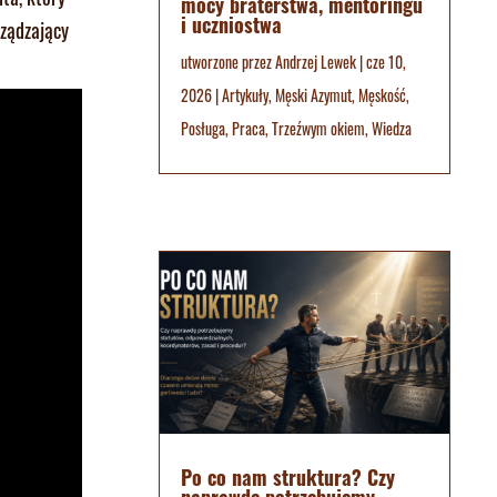
mocy braterstwa, mentoringu
i uczniostwa
rządzający
utworzone przez
Andrzej Lewek
|
cze 10,
2026
|
Artykuły
,
Męski Azymut
,
Męskość
,
Posługa
,
Praca
,
Trzeźwym okiem
,
Wiedza
Po co nam struktura? Czy
naprawdę potrzebujemy