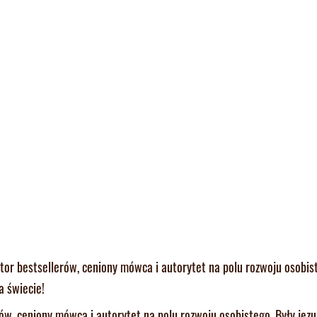
tor bestsellerów, ceniony mówca i autorytet na polu rozwoju osobist
a świecie!
w, ceniony mówca i autorytet na polu rozwoju osobistego. Były jezui