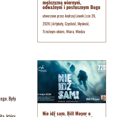
mężczyzną wiernym,
odważnym i posłusznym Bogu
utworzone przez
Andrzej Lewek
|
cze 26,
2026
|
Artykuły
,
Czystość
,
Męskość
,
Trzeźwym okiem
,
Wiara
,
Wiedza
ego. Były
Nie idź sam. Bill Moyer o
ta, który