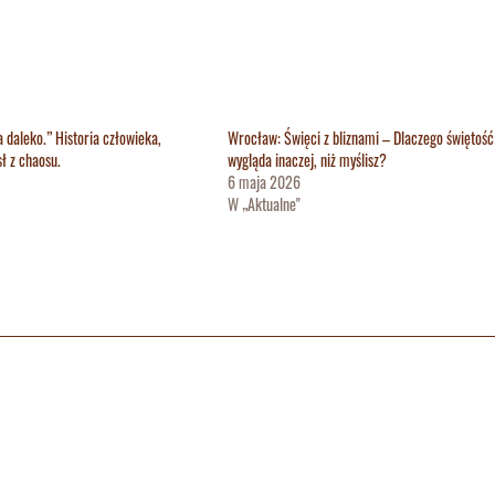
za daleko.” Historia człowieka,
Wrocław: Święci z bliznami – Dlaczego świętość
ł z chaosu.
wygląda inaczej, niż myślisz?
6 maja 2026
W „Aktualne"