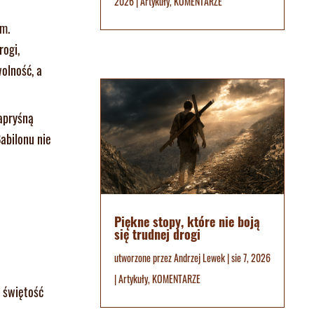
2026
|
Artykuły
,
KOMENTARZE
em.
rogi,
wolność, a
kapryśną
abilonu nie
Piękne stopy, które nie boją
się trudnej drogi
utworzone przez
Andrzej Lewek
|
sie 7, 2026
|
Artykuły
,
KOMENTARZE
ą świętość