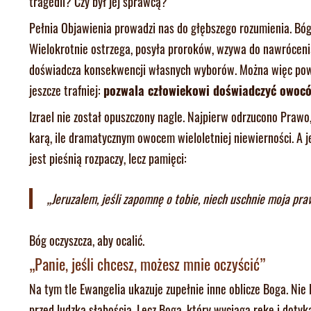
tragedii? Czy był jej sprawcą?
Pełnia Objawienia prowadzi nas do głębszego rozumienia. Bóg 
Wielokrotnie ostrzega, posyła proroków, wzywa do nawrócenia 
doświadcza konsekwencji własnych wyborów. Można więc pow
jeszcze trafniej:
pozwala człowiekowi doświadczyć owocó
Izrael nie został opuszczony nagle. Najpierw odrzucono Prawo
karą, ile dramatycznym owocem wieloletniej niewierności. A 
jest pieśnią rozpaczy, lecz pamięci:
„Jeruzalem, jeśli zapomnę o tobie, niech uschnie moja pra
Bóg oczyszcza, aby ocalić.
„Panie, jeśli chcesz, możesz mnie oczyścić”
Na tym tle Ewangelia ukazuje zupełnie inne oblicze Boga. Nie 
przed ludzką słabością. Lecz Boga, który wyciąga rękę i dotyk