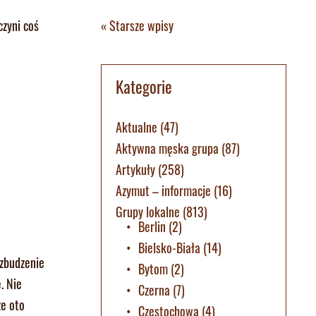
« Starsze wpisy
czyni coś
Kategorie
Aktualne
(47)
Aktywna męska grupa
(87)
Artykuły
(258)
Azymut – informacje
(16)
Grupy lokalne
(813)
Berlin
(2)
Bielsko-Biała
(14)
wzbudzenie
Bytom
(2)
. Nie
Czerna
(7)
że oto
Częstochowa
(4)