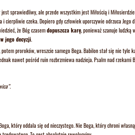
jest sprawiedliwy, ale przede wszystkim jest Miłością i Miłosierdzi
i cierpliwie czeka. Dopiero gdy człowiek uporczywie odrzuca Jego d
iedzieć, że Bóg czasem
dopuszcza karę
, ponieważ szanuje ludzką 
w jego decyzji
.
, potem proroków, wreszcie samego Boga. Babilon stał się nie tyle 
jednak nawet pośród ruin rozbrzmiewa nadzieja. Psalm nad rzekami B
wica”.
Boga, który oddala się od nieczystego. Nie Boga, który chroni własn
a trędowatego. To gest absolutnie rewolucyjny.