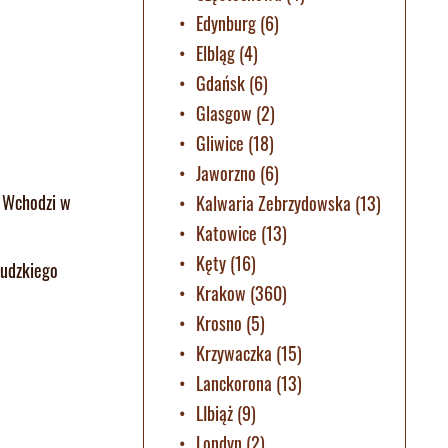
Edynburg
(6)
Elbląg
(4)
Gdańsk
(6)
Glasgow
(2)
Gliwice
(18)
Jaworzno
(6)
. Wchodzi w
Kalwaria Zebrzydowska
(13)
Katowice
(13)
Kęty
(16)
ludzkiego
Krakow
(360)
Krosno
(5)
Krzywaczka
(15)
Lanckorona
(13)
LIbiąż
(9)
Londyn
(2)