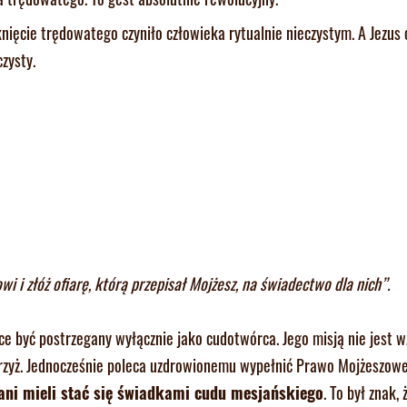
knięcie trędowatego czyniło człowieka rytualnie nieczystym. A Jezus 
czysty.
i i złóż ofiarę, którą przepisał Mojżesz, na świadectwo dla nich”.
hce być postrzegany wyłącznie jako cudotwórca. Jego misją nie jest 
 krzyż. Jednocześnie poleca uzdrowionemu wypełnić Prawo Mojżeszowe
ani mieli stać się świadkami cudu mesjańskiego
. To był znak, 