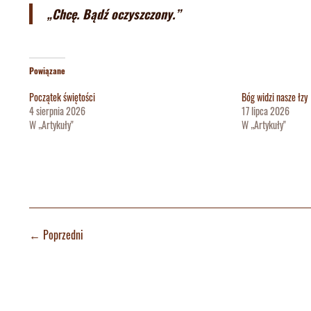
„Chcę. Bądź oczyszczony.”
Powiązane
Początek świętości
Bóg widzi nasze łzy
4 sierpnia 2026
17 lipca 2026
W „Artykuły"
W „Artykuły"
←
Poprzedni