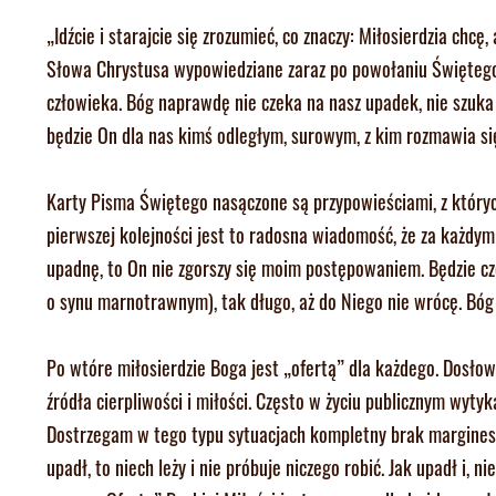
„Idźcie i starajcie się zrozumieć, co znaczy: Miłosierdzia chc
Słowa Chrystusa wypowiedziane zaraz po powołaniu Świętego 
człowieka. Bóg naprawdę nie czeka na nasz upadek, nie szuka
będzie On dla nas kimś odległym, surowym, z kim rozmawia się
Karty Pisma Świętego nasączone są przypowieściami, z który
pierwszej kolejności jest to radosna wiadomość, że za każdym
upadnę, to On nie zgorszy się moim postępowaniem. Będzie cze
o synu marnotrawnym), tak długo, aż do Niego nie wrócę. Bóg
Po wtóre miłosierdzie Boga jest „ofertą” dla każdego. Dosłow
źródła cierpliwości i miłości. Często w życiu publicznym wyty
Dostrzegam w tego typu sytuacjach kompletny brak marginesu 
upadł, to niech leży i nie próbuje niczego robić. Jak upadł i,