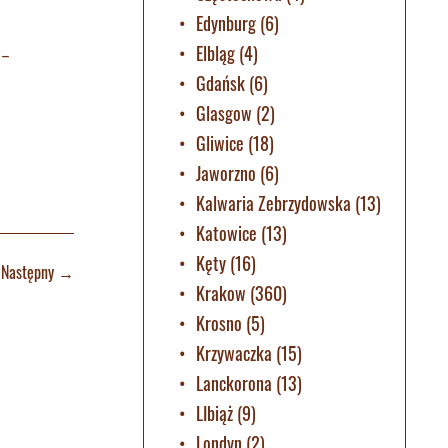
Edynburg
(6)
Elbląg
(4)
 –
Gdańsk
(6)
Glasgow
(2)
Gliwice
(18)
Jaworzno
(6)
Kalwaria Zebrzydowska
(13)
Katowice
(13)
Kęty
(16)
Następny
→
Krakow
(360)
Krosno
(5)
Krzywaczka
(15)
Lanckorona
(13)
LIbiąż
(9)
Londyn
(2)