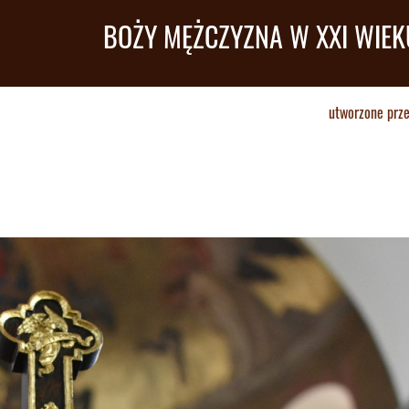
BOŻY MĘŻCZYZNA W XXI WIEK
utworzone prz