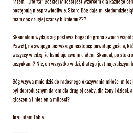
razem. „Oferta” Boskiej Miłości jest wzorcem dla każdego cz
postępują niesprawiedliwie. Skoro Bóg daje mi siedemdziesią
mam dać drugiej szansy bliźniemu???
Skandalem wydaje się postawa Boga: do grona swoich współp
Paweł), na swojego pierwszego następcę powołuje gościa, który
wszyscy wiedzą, że handluje swoim ciałem. Skandal, po stokro
uczynkami? Nie, on wszystko widzi, dlatego jest najczulszym 
Bóg wzywa mnie dziś do radosnego okazywania miłości miłosier
był dobrodusznym darem dla drugiej osoby, dla żony i dzieci
głoszenia i niesienia miłości?
Jezu, ufam Tobie.