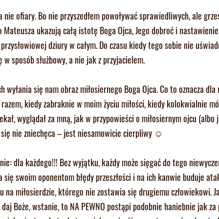
ę, a nie ofiary. Bo nie przyszedłem powoływać sprawiedliwych, ale grz
Mateusza ukazują całą istotę Boga Ojca, Jego dobroć i nastawienie
 przysłowiowej dziury w całym. Do czasu kiedy tego sobie nie uświa
 w sposób służbowy, a nie jak z przyjacielem.
ch wyłania się nam obraz miłosiernego Boga Ojca. Co to oznacza dla
 razem, kiedy zabraknie w moim życiu miłości, kiedy kolokwialnie m
kał, wyglądał za mną, jak w przypowieści o miłosiernym ojcu (albo j
 się nie zniechęca – jest niesamowicie cierpliwy ☺
nie: dla każdego!!! Bez wyjątku, każdy może sięgać do tego niewycz
ka się swoim oponentom błędy przeszłości i na ich kanwie buduje atak
na miłosierdzie, którego nie zostawia się drugiemu człowiekowi. Ja
 nie daj Boże, wstanie, to NA PEWNO postąpi podobnie haniebnie jak z