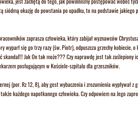
łowieka, jest zachętą do tego, jak powinniśmy postępować wobec tych
tą siódmą okazję do powstania po upadku, to na podstawie jakiego 
racowników zaprasza człowieka, który zabijał wyznawców Chrystusa
 wyparł się go trzy razy (św. Piotr), odpuszcza grzechy kobiecie, o 
ć skandal!!! Jak On tak może??? Czy naprawdę jest tak zaślepiony ic
lekarzem posługującym w Kościele-szpitalu dla grzeszników.
nej (por. Rz 12, 8), aby gest wybaczenia i zrozumienia wypływał z g
, a także każdego napotkanego człowieka. Czy odpowiem na Jego zapro