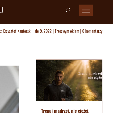
U
ez
Krzysztof Kantorski
|
sie 9, 2022
|
Trzeźwym okiem
|
0 komentarzy
Trenuj mądrzej, nie ciężej.