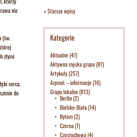
, którzy
prawa nie
« Starsze wpisy
Kategorie
 (św.
której
Aktualne
(47)
h złymi
Aktywna męska grupa
(87)
Artykuły
(257)
Azymut – informacje
(16)
łębi serca,
Grupy lokalne
(813)
szenie do
Berlin
(2)
Bielsko-Biała
(14)
Bytom
(2)
Czerna
(7)
Częstochowa
(4)