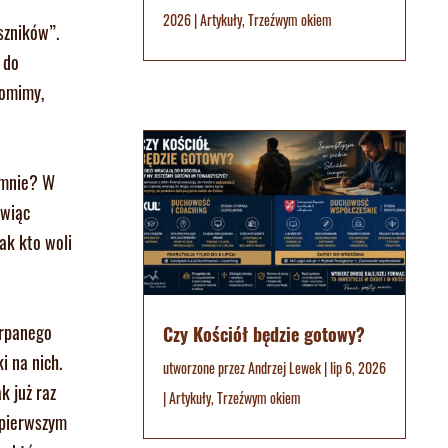
2026
|
Artykuły
,
Trzeźwym okiem
eszników”.
 do
domimy,
 mnie? W
ówiąc
ak kto woli
erpanego
Czy Kościół będzie gotowy?
i na nich.
utworzone przez
Andrzej Lewek
|
lip 6, 2026
k już raz
|
Artykuły
,
Trzeźwym okiem
a pierwszym